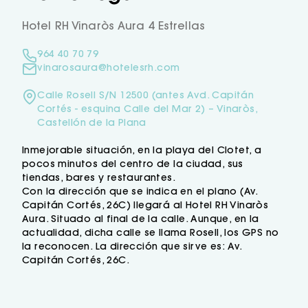
ducha con efecto lluvia y bañera
hidromasaje.
Hotel RH Vinaròs Aura 4 Estrellas
Los Hotel RH Aura Vinaròs con
Encanto disponen de habitaciones
964 40 70 79
adaptadas para minusválidos.
vinarosaura@hotelesrh.com
El Restaurante buffet del Hotel RH Aura Vinaròs
con Encanto ofrece platos típicos de la zona
Calle Rosell S/N 12500 (antes Avd. Capitán
e internacionales.
Cortés - esquina Calle del Mar 2) – Vinaròs,
El Hotel RH Aura Vinaròs con Encanto cuenta
Castellón de la Plana
con instalaciones como salón
Inmejorable situación, en la playa del Clotet, a
cafetería, piscina exterior con jacuzzi y
pocos minutos del centro de la ciudad, sus
terraza solárium con sombrillas donde
tiendas, bares y restaurantes.
disfrutar de su excelente coctelería.
Con la dirección que se indica en el plano (Av.
Capitán Cortés, 26C) llegará al Hotel RH Vinaròs
Aura. Situado al final de la calle. Aunque, en la
actualidad, dicha calle se llama Rosell, los GPS no
la reconocen. La dirección que sirve es: Av.
Capitán Cortés, 26C.