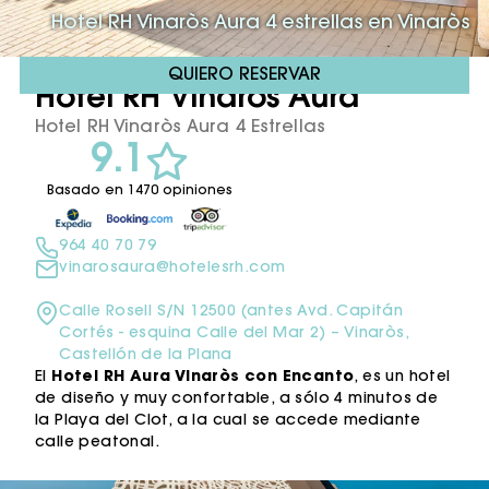
Hotel RH Vinaròs Aura 4 estrellas en Vinaròs
QUIERO RESERVAR
Hotel RH Vinaròs Aura ****
Hotel RH Vinaròs Aura 4 Estrellas
9.1
Basado en 1470 opiniones
964 40 70 79
vinarosaura@hotelesrh.com
Calle Rosell S/N 12500 (antes Avd. Capitán
Cortés - esquina Calle del Mar 2) – Vinaròs,
Castellón de la Plana
El
Hotel RH Aura Vinaròs con Encanto
, es un hotel
de diseño y muy confortable, a sólo 4 minutos de
la Playa del Clot, a la cual se accede mediante
calle peatonal.