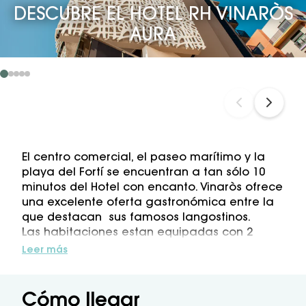
DESCUBRE EL HOTEL RH VINARÒS
AURA
El centro comercial, el paseo marítimo y la
playa del Fortí se encuentran a tan sólo 10
minutos del Hotel con encanto. Vinaròs ofrece
una excelente oferta gastronómica entre la
que destacan sus famosos langostinos.
Las habitaciones estan equipadas con 2
camas de 1.35 de gran confort. TV satélite
Leer más
plana, mini-frigo, teléfono, caja fuerte
opcional y conexión Wifi gratuito.
Los cuartos de baño disponen de cabina de
Cómo llegar