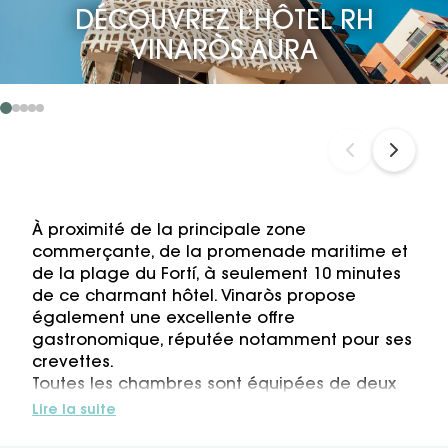
DÉCOUVREZ L’HÔTEL RH
VINARÒS AURA
À proximité de la principale zone
commerçante, de la promenade maritime et
de la plage du Fortí, à seulement 10 minutes
de ce charmant hôtel. Vinaròs propose
également une excellente offre
gastronomique, réputée notamment pour ses
crevettes.
Toutes les chambres sont équipées de deux
confortables lits de 1,35 m, d’une télévision à
Lire la suite
écran plat, d’un minibar, d’un téléphone, d’un