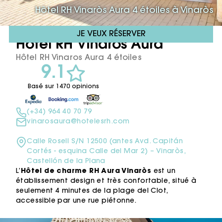
Hôtel RH Vinaròs Aura 4 étoiles à Vinaròs
JE VEUX RÉSERVER
Hotel RH Vinaròs Aura ****
Hôtel RH Vinaros Aura 4 étoiles
9.1
Basé sur 1470 opinions
(+34) 964 40 70 79
vinarosaura@hotelesrh.com
Calle Rosell S/N 12500 (antes Avd. Capitán
Cortés - esquina Calle del Mar 2) – Vinaròs,
Castellón de la Plana
L’
Hôtel de charme RH Aura Vinaròs
est un
établissement design et très confortable, situé à
seulement 4 minutes de la plage del Clot,
accessible par une rue piétonne.