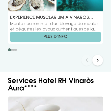
EXPÉRIENCE MUSCLARIUM À VINARÒS
Montez au sommet d'un élevage de moules
PLAYA ET AURA
et dégustez les joyaux authentiques de la
baie. Quelques moules et huîtres
PLUS D'INFO
accompagnées de cava et de vin local vous
feront vivre une expérience vraiment
inoub...
Services Hotel RH Vinaròs
Aura****