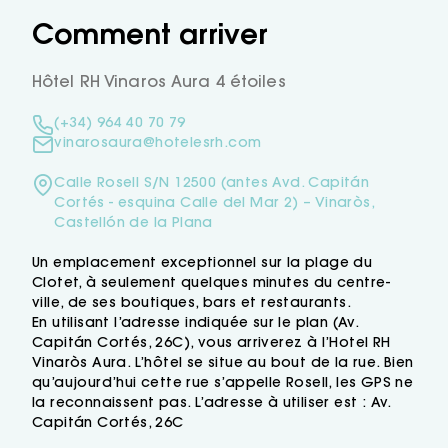
coffre-fort (en option) et du Wi-Fi gratuit.
Les salles de bain disposent d’une cabine de
Comment arriver
douche à effet pluie et d’une baignoire à
hydromassage.
Hôtel RH Vinaros Aura 4 étoiles
L’hôtel propose également des chambres
adaptées aux personnes à mobilité réduite.
(+34) 964 40 70 79
Son restaurant buffet offre une sélection de
vinarosaura@hotelesrh.com
plats typiques de la région ainsi que des
spécialités internationales.
Calle Rosell S/N 12500 (antes Avd. Capitán
L’Hôtel RH Vinaròs Aura dispose aussi
Cortés - esquina Calle del Mar 2) – Vinaròs,
d’un café-salon, d’une piscine extérieure avec
Castellón de la Plana
jacuzzi et d’une terrasse solarium avec
Un emplacement exceptionnel sur la plage du
parasols, idéale pour savourer un excellent
Clotet, à seulement quelques minutes du centre-
cocktail.
ville, de ses boutiques, bars et restaurants.
En utilisant l’adresse indiquée sur le plan (Av.
Capitán Cortés, 26C), vous arriverez à l’Hotel RH
Vinaròs Aura. L’hôtel se situe au bout de la rue. Bien
qu’aujourd’hui cette rue s’appelle Rosell, les GPS ne
la reconnaissent pas. L’adresse à utiliser est : Av.
Capitán Cortés, 26C