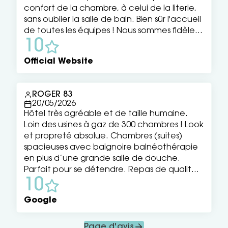
confort de la chambre, à celui de la literie,
sans oublier la salle de bain. Bien sûr l'accueil
de toutes les équipes ! Nous sommes fidèles
10
et nous le resterons! !!
Official Website
ROGER 83
20/05/2026
Hôtel très agréable et de taille humaine.
Loin des usines à gaz de 300 chambres ! Look
et propreté absolue. Chambres (suites)
spacieuses avec baignoire balnéothérapie
en plus d’une grande salle de douche.
Parfait pour se détendre. Repas de qualité !
10
Un grand merci en particulier au
réceptionniste Eric , pour sa gentillesse, sa
Google
patience et son efficacité. Nous resterons
des fidèles clients et nous reviendrons.
Page d'avis