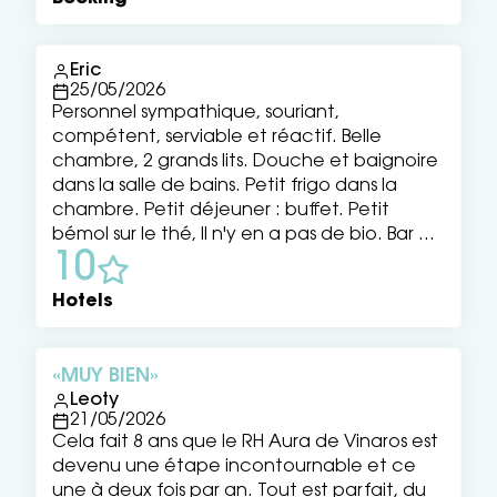
Eric
25/05/2026
Personnel sympathique, souriant,
compétent, serviable et réactif. Belle
chambre, 2 grands lits. Douche et baignoire
dans la salle de bains. Petit frigo dans la
chambre. Petit déjeuner : buffet. Petit
bémol sur le thé, Il n'y en a pas de bio. Bar et
10
cafétéria au rez-de-chaussée.
Stationnement gratuit dans les rues du
Hotels
quartier.
MUY BIEN
Leoty
21/05/2026
Cela fait 8 ans que le RH Aura de Vinaros est
devenu une étape incontournable et ce
une à deux fois par an. Tout est parfait, du