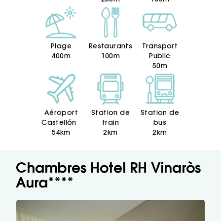
250m
100m
Plage
Restaurants
Transport
400m
100m
Public
50m
Aéroport
Station de
Station de
Castellón
train
bus
54km
2km
2km
Chambres Hotel RH Vinaròs
Aura****