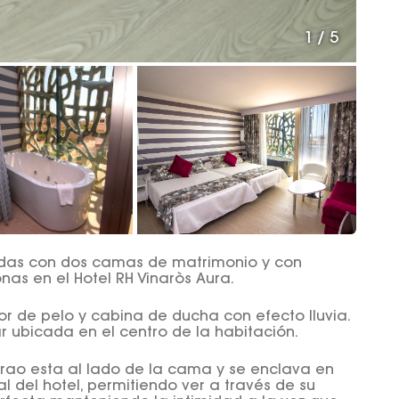
1
/
5
adas con dos camas de matrimonio y con
s en el Hotel RH Vinaròs Aura.
 de pelo y cabina de ducha con efecto lluvia.
 ubicada en el centro de la habitación.
erao esta al lado de la cama y se enclava en
l del hotel, permitiendo ver a través de su