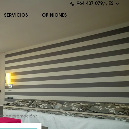
964 407 079
ES
SERVICIOS
OPINIONES
igo de promoción?