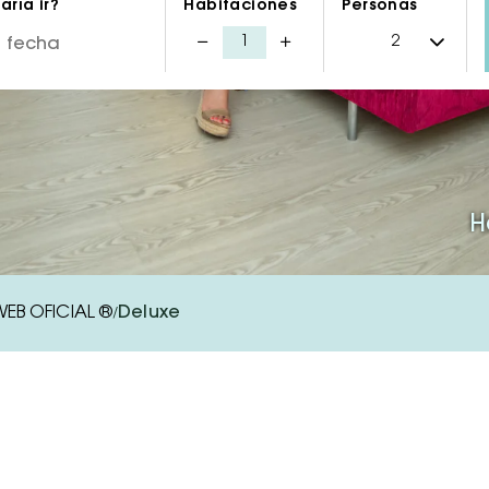
ría ir?
Habitaciones
Personas
H
 WEB OFICIAL ®
Deluxe
/