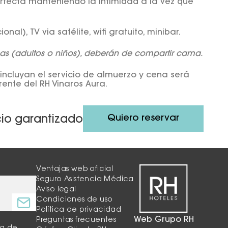
rfecta manteniendo la intimidad a la vez que
nal), TV via satélite, wifi gratuito, minibar.
as (adultos o niños), deberán de compartir cama.
 incluyan el servicio de almuerzo y cena será
rente del RH Vinaros Aura.
Quiero reservar
cio garantizado
Ventajas web oficial
Seguro Asistencia Médica
Aviso legal
Condiciones de uso
Política de privacidad
Web Grupo RH
Preguntas frecuentes