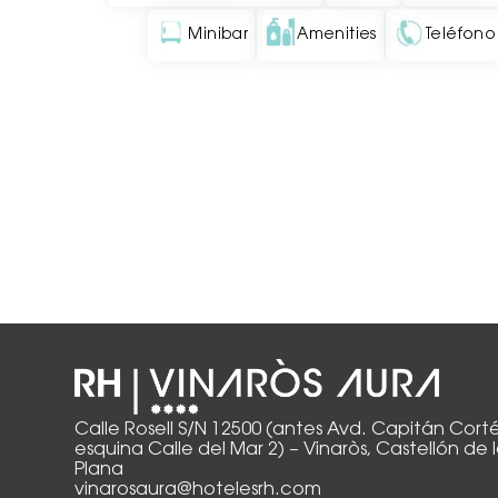
Minibar
Amenities
Teléfono
Calle Rosell S/N 12500 (antes Avd. Capitán Corté
esquina Calle del Mar 2) – Vinaròs, Castellón de 
Plana
vinarosaura@hotelesrh.com