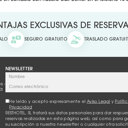
TAJAS EXCLUSIVAS DE RESERVAR
ALO
SEGURO GRATUITO
TRASLADO GRATUI
NEWSLETTER
s -
la
He leído y acepto expresamente el
Aviso Legal
y
Políti
Privacidad
RESTHOTEL, SL tratará sus datos personales para dar respues
reservas realizadas en esta página web, así como para g
su suscripción a nuestra newsletter o cualquier otra solici