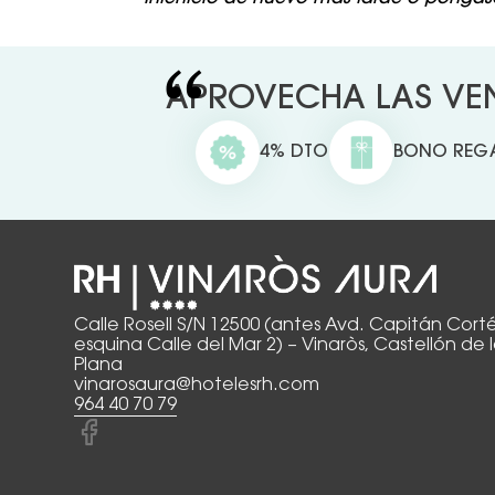
APROVECHA LAS VEN
4% DTO
BONO REG
Calle Rosell S/N 12500 (antes Avd. Capitán Corté
esquina Calle del Mar 2) – Vinaròs, Castellón de 
Plana
vinarosaura@hotelesrh.com
964 40 70 79