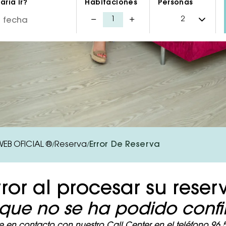
ría ir?
Habitaciones
Personas
 WEB OFICIAL ®
Reserva
Error De Reserva
/
/
rror al procesar su reser
que no se ha podido confir
en contacto con nuestro Call Center en el teléfono 96 58