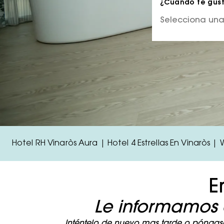
¿Cuándo te gusta
Hotel RH Vinaròs Aura | Hotel 4 Estrellas En Vinaròs |
E
Le informamos 
Inténtelo de nuevo mas tarde o póngase 