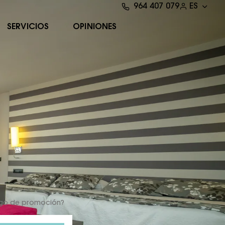
964 407 079
ES
SERVICIOS
OPINIONES
igo de promoción?